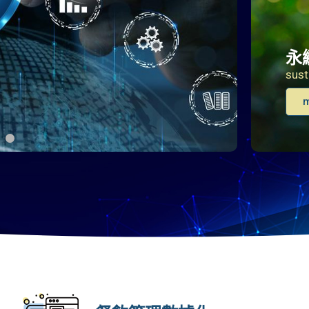
永
sust