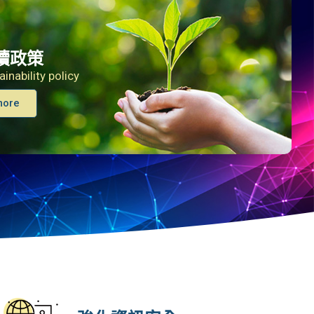
續政策
ainability policy
more